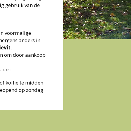
g gebruik van de
ijn voormalige
 nergens anders in
ievit
.
nen om door aankoop
soort.
of koffie te midden
 geopend op zondag