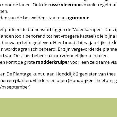
n door de lanen. Ook de
rosse
vleermuis
maakt regelmati
men.
nden van de bosweiden staat o.a.
agrimonie
.
et park en de binnenstad liggen de ‘Volenkampen’. Dat z
anden (ooit behorend tot het vroegere kasteel) die bijna
d bewaard zijn gebleven. Hier broedt bijna jaarlijks de
k
ein wordt agrarisch beheerd. Er zijn vergevorderde plan
nd van Ons” het beheer natuurvriendelijker te maken.
oten komt de grote
modderkruiper
voor, een zeldzame vis
van De Plantage kunt u aan Honddijk 2 genieten van thee 
men en planten, vlinders en bijen (Honddijker Theetuin,
t/m september).