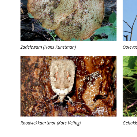
Zadelzwam (Hans Kunstman)
Ooievaa
Roodvlekkaartmot (Kars Veling)
Gehakk