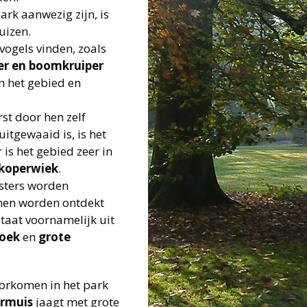
rk aanwezig zijn, is
uizen.
vogels vinden, zoals
er en boomk
ruiper
n het gebied en
rst door hen zelf
itgewaaid is, is het
is het gebied zeer in
koperwiek
.
jsters worden
nnen worden ontdekt
taat voornamelijk uit
roek
en
grote
oorkomen in het park
rmuis
jaagt met grote