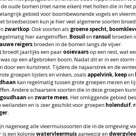
de oude bomen (met name eiken) met holten die in het pa
belangrijk gebied voor boombewonende vogels en vleerm
het broedseizoen kun je hier veel algemene soorten broed
en
zwartkop
. Ook soorten als
groene specht, boomklev
egelmatig hier aangetroffen.
Bosuil
en
ransuil
broeden i
lauwe reigers
broeden in de bomen langs de vijver.
k
broedt jaarlijks een paar
ooievaars
op een nest, wat ee
was op een afgebroken boom. Nadat dit er in een storm u
 door een kunstnest. Tijdens de najaarstrek en de winter 
grote groepen lijsters en vinken, zoals
appelvink
,
keep
en
dhaan
kan regelmatig tussen grote groepen mezen en li
ffen. Andere schaarsere soorten die in deze groepen ku
rgoudhaan
en
zwarte mees
. Het omliggende gebied bes
n weilanden en is zeer geschikt voor groepen
holenduif
,
ger
.
ijn nagenoeg alle vleermuissoorten die in de omgeving v
Er is een kolonie
watervleermuis
aanwezig en
dwergvlee