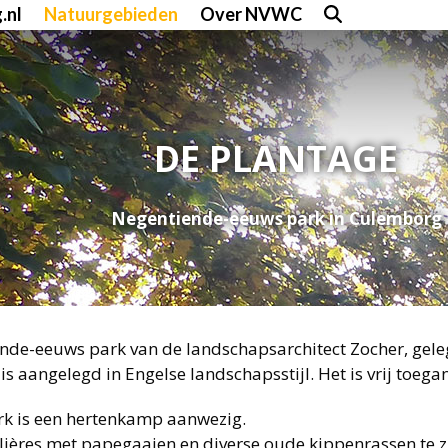
.nl
Natuurgebieden
Over NVWC
DE PLANTAGE
Negentiende-eeuws park in Culemborg
nde-eeuws park van de landschapsarchitect Zocher, gele
is aangelegd in Engelse landschapsstijl. Het is vrij toegan
ark is een hertenkamp aanwezig.
olières met papegaaien en diverse oude kippenrassen te z