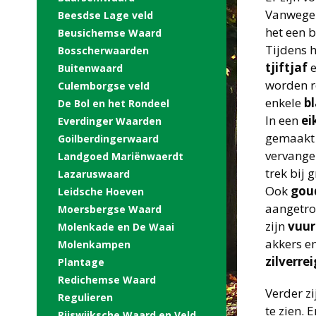
Vanwege 
Beesdse Lage veld
het een 
Beusichemse Waard
Tijdens 
Bosscherwaarden
tjiftjaf
Buitenwaard
worden r
Culemborgse veld
enkele
b
De Bol en het Rondeel
In een
ei
Everdinger Waarden
gemaakt 
Goilberdingerwaard
vervangen
Landgoed Mariënwaerdt
trek bij 
Lazaruswaard
Ook
gou
Leidsche Hoeven
aangetro
Moersbergse Waard
zijn
vuu
Molenkade en De Waai
akkers e
Molenkampen
zilverrei
Plantage
Redichemse Waard
Verder z
Regulieren
te zien. 
Rijswijksche Waard en Veld