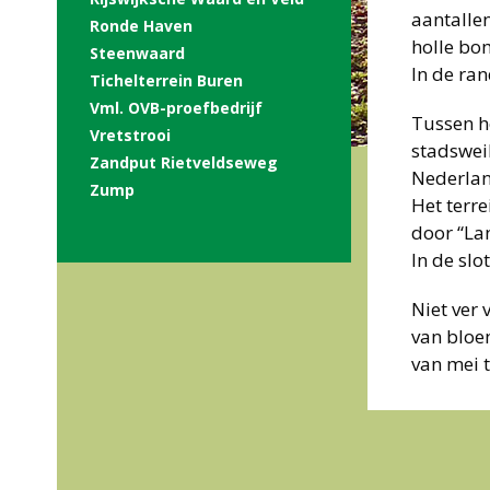
aantalle
Ronde Haven
holle bo
Steenwaard
In de ra
Tichelterrein Buren
Vml. OVB-proefbedrijf
Tussen h
Vretstrooi
stadsweil
Zandput Rietveldseweg
Nederlan
Zump
Het terr
door “La
In de sl
Niet ver 
van bloe
van mei 