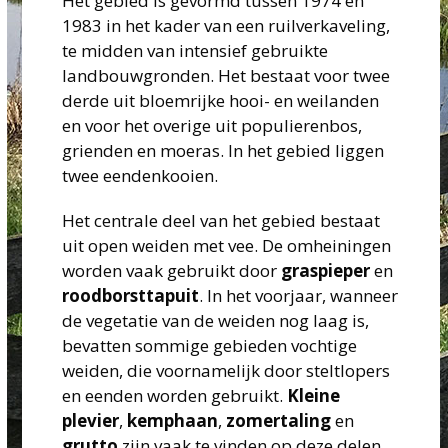
Het gebied is gevormd tussen 1974 en
1983 in het kader van een ruilverkaveling,
te midden van intensief gebruikte
landbouwgronden. Het bestaat voor twee
derde uit bloemrijke hooi- en weilanden
en voor het overige uit populierenbos,
grienden en moeras. In het gebied liggen
twee eendenkooien.
Het
centrale
deel
van
het
gebied
bestaat
uit
open
weiden
met
vee.
De
omheiningen
worden
vaak
gebruikt
door
graspieper
en
roodborsttapuit
.
In
het
voorjaar,
wanneer
de
vegetatie
van
de
weiden
nog
laag
is,
bevatten
sommige
gebieden
vochtige
weiden,
die
voornamelijk
door
steltlopers
en
eenden
worden
gebruikt.
Kleine
plevier
,
kemphaan
,
zomertaling
en
grutto
zijn
vaak
te
vinden
op
deze
delen.