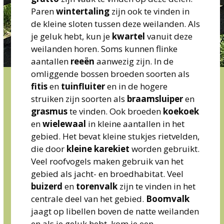
Paren
wintertaling
zijn
ook
te
vinden
in
de
kleine
sloten
tussen
deze
weilanden.
Als
je
geluk
hebt,
kun
je
kwartel
vanuit
deze
weilanden
horen.
Soms
kunnen
flinke
aantallen
reeën
aanwezig
zijn.
In
de
omliggende
bossen
broeden
soorten
als
fitis
en
tuinfluiter
en
in
de
hogere
struiken
zijn
soorten
als
braamsluiper
en
grasmus
te
vinden.
Ook
broeden
koekoek
en
wielewaal
in
kleine
aantallen
in
het
gebied.
Het
bevat
kleine
stukjes
rietvelden,
die
door
kleine karekiet
worden
gebruikt.
Veel
roofvogels
maken
gebruik
van
het
gebied
als
jacht-
en
broedhabitat.
Veel
buizerd
en
torenvalk
zijn
te
vinden
in
het
centrale
deel
van
het
gebied.
Boomvalk
jaagt
op
libellen
boven
de
natte
weilanden
en
als
je
geluk
hebt,
kom
je
een