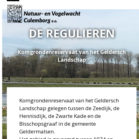
Skip
Open
Close
to
mobile
mobile
content
menu
menu
DE REGULIEREN
Komgrondenreservaat van het Geldersch
Landschap
Komgrondenreservaat van het Geldersch
Landschap gelegen tussen de Zeedijk, de
Hennisdijk, de Zwarte Kade en de
Bisschopsgraaf in de gemeente
Geldermalsen.