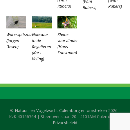
(Wim
(Wim
Rubers)
Rubers)
Rubers)
Waterspitsmuis
Ooievaar
Kleine
(Jurgen
in de
vuurvlinder
Geven)
Regulieren
(Hans
(Kars
Kunstman)
Veling)
©
Natuur- en Vogelwacht Culemborg en omstreken
2026 -
KvK 40156764 | Steenovenslaan 20 - 4101AM Culemborg |
Privacybeleid