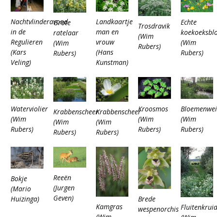
Nachtvlinderavond
Landkaartje
Echte
Grote
Trosdravik
in de
man en
koekoeksbl
ratelaar
(Wim
Regulieren
vrouw
(Wim
(Wim
Rubers)
(Kars
(Hans
Rubers)
Rubers)
Veling)
Kunstman)
Waterviolier
Bloemenwei
Kroosmos
Krabbenscheer
Krabbenscheer
(Wim
(Wim
(Wim
(Wim
(Wim
Rubers)
Rubers)
Rubers)
Rubers)
Rubers)
Reeën
Bokje
(Jurgen
(Mario
Geven)
Brede
Huizinga)
Kamgras
Fluitenkrui
wespenorchis
(Wim