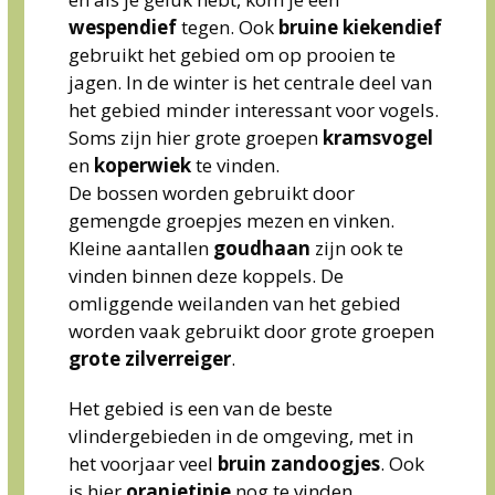
wespendief
tegen.
Ook
bruine kiekendief
gebruikt
het
gebied
om
op
prooien
te
jagen.
In de winter is het centrale deel van
het gebied minder interessant voor vogels.
Soms zijn hier grote groepen
kramsvogel
en
koperwiek
te vinden.
De bossen worden gebruikt door
gemengde groepjes mezen en vinken.
Kleine aantallen
goudhaan
zijn ook te
vinden binnen deze koppels. De
omliggende weilanden van het gebied
worden vaak gebruikt door grote groepen
grote
zilverreiger
.
Het gebied is een van de beste
vlindergebieden in de omgeving, met in
het voorjaar veel
bruin
zandoogjes
. Ook
is hier
oranjetipje
nog te vinden.