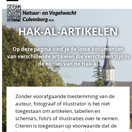
Skip
Open
Close
to
mobile
mobile
content
menu
menu
HAK-AL-ARTIKELEN
Op deze pagina vind je de losse documenten
van verschillende artikelen die verschenen zijn in
de edities van de Hak-al
Zonder voorafgaande toestemming van de
auteur, fotograaf of illustrator is het niet
toegestaan om artikelen, tabellen en
schema’s, foto’s of illustraties over te nemen.
Citeren is toegestaan op voorwaarde dat de